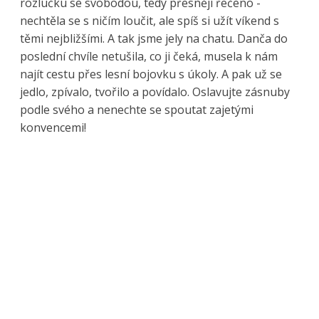
rozlučku se svobodou, tedy přesněji řečeno -
nechtěla se s ničím loučit, ale spíš si užít víkend s
těmi nejbližšími. A tak jsme jely na chatu. Danča do
poslední chvíle netušila, co ji čeká, musela k nám
najít cestu přes lesní bojovku s úkoly. A pak už se
jedlo, zpívalo, tvořilo a povídalo. Oslavujte zásnuby
podle svého a nenechte se spoutat zajetými
konvencemi!